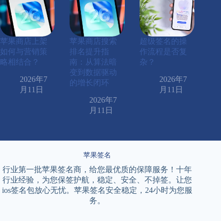
苹果商店上架
苹果商店搜索
超级签名的操
如何与营销策
排名提升指
作流程是否复
略相结合？
南：从算法暗
杂？
变到数据驱动
2026年7
2026年7
的增长闭环
月11日
月11日
2026年7
月11日
苹果签名
行业第一批苹果签名商，给您最优质的保障服务！十年
行业经验，为您保签护航，稳定、安全、不掉签。让您
ios签名包放心无忧。苹果签名安全稳定，24小时为您服
务。