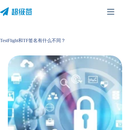
跳
至
内
容
TestFlight和TF签名有什么不同？