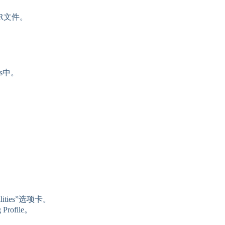
R文件。
s中。
ities”选项卡。
ofile。