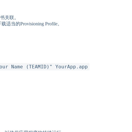
名证书关联。
Provisioning Profile。
our Name (TEAMID)" YourApp.app