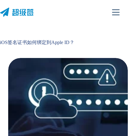
跳
至
内
容
iOS签名证书如何绑定到Apple ID？