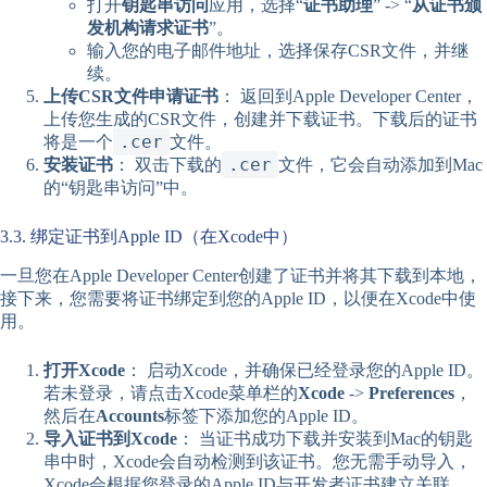
打开
钥匙串访问
应用，选择“
证书助理
” -> “
从证书颁
发机构请求证书
”。
输入您的电子邮件地址，选择保存CSR文件，并继
续。
上传CSR文件申请证书
： 返回到Apple Developer Center，
上传您生成的CSR文件，创建并下载证书。下载后的证书
.cer
将是一个
文件。
.cer
安装证书
： 双击下载的
文件，它会自动添加到Mac
的“钥匙串访问”中。
3.3. 绑定证书到Apple ID（在Xcode中）
一旦您在Apple Developer Center创建了证书并将其下载到本地，
接下来，您需要将证书绑定到您的Apple ID，以便在Xcode中使
用。
打开Xcode
： 启动Xcode，并确保已经登录您的Apple ID。
若未登录，请点击Xcode菜单栏的
Xcode
->
Preferences
，
然后在
Accounts
标签下添加您的Apple ID。
导入证书到Xcode
： 当证书成功下载并安装到Mac的钥匙
串中时，Xcode会自动检测到该证书。您无需手动导入，
Xcode会根据您登录的Apple ID与开发者证书建立关联。