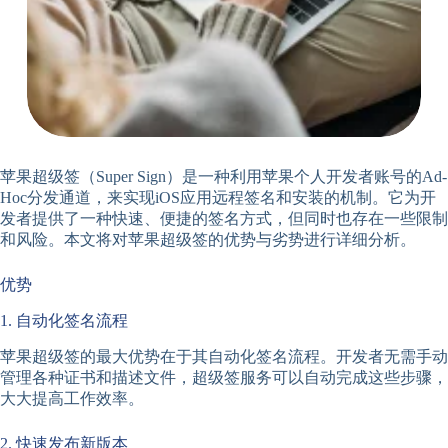
苹果超级签（Super Sign）是一种利用苹果个人开发者账号的Ad-
Hoc分发通道，来实现iOS应用远程签名和安装的机制。它为开
发者提供了一种快速、便捷的签名方式，但同时也存在一些限制
和风险。本文将对苹果超级签的优势与劣势进行详细分析。
优势
1. 自动化签名流程
苹果超级签的最大优势在于其自动化签名流程。开发者无需手动
管理各种证书和描述文件，超级签服务可以自动完成这些步骤，
大大提高工作效率。
2. 快速发布新版本