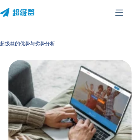
跳
至
内
容
超级签的优势与劣势分析