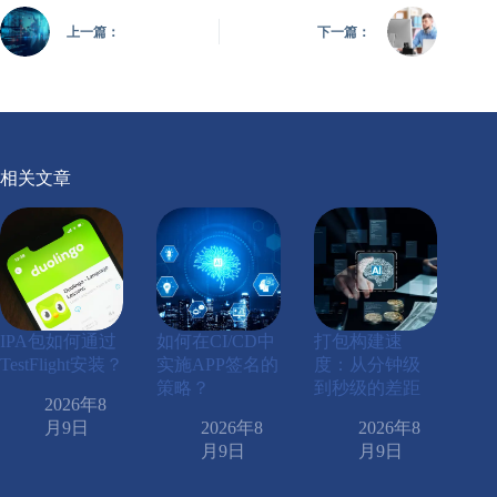
上一篇：
下一篇：
相关文章
IPA包如何通过
如何在CI/CD中
打包构建速
TestFlight安装？
实施APP签名的
度：从分钟级
策略？
到秒级的差距
2026年8
月9日
2026年8
2026年8
月9日
月9日