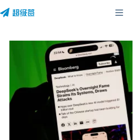
跳
至
内
容