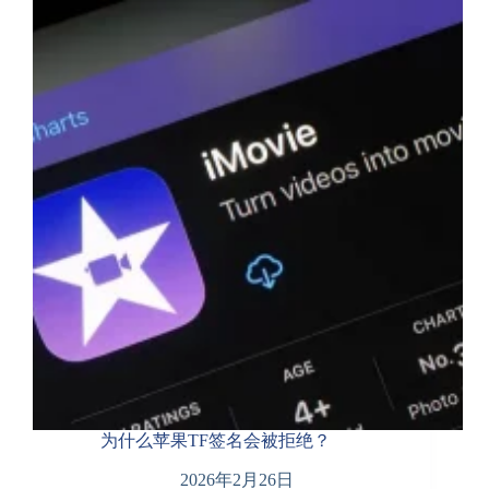
级
签
名
进
行
安
全
审
核？
为什么苹果TF签名会被拒绝？
2026年2月26日