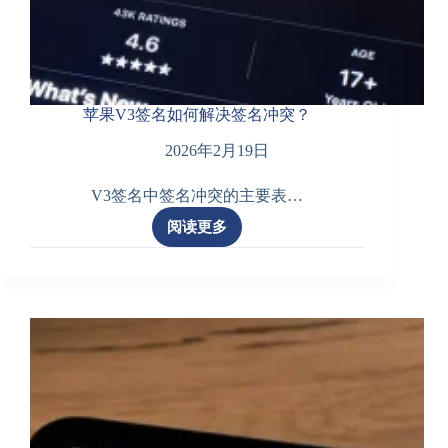
苹果V3签名如何解决签名冲突？
2026年2月19日
V3签名中签名冲突的主要表…
阅读更多
苹
果
V3
签
名
如
何
解
决
签
名