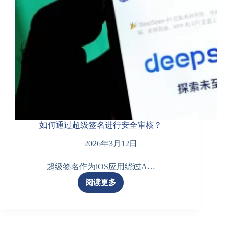
如何通过超级签名进行安全审核？
2026年3月12日
超级签名作为iOS应用绕过A…
阅读更多
如
何
通
过
超