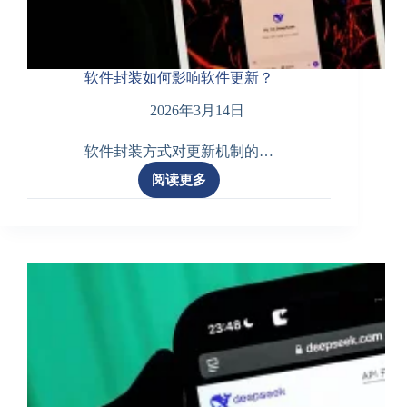
软件封装如何影响软件更新？
2026年3月14日
软件封装方式对更新机制的…
阅读更多
软
件
封
装
如
何
影
响
软
件
更
新？