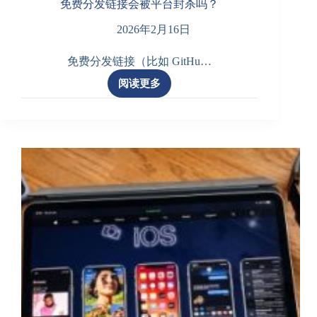
免费分发链接会被平台封杀吗？
2026年2月16日
免费分发链接（比如 GitHu…
阅读更多
免
费
分
发
链
接
会
被
平
台
封
杀
吗？