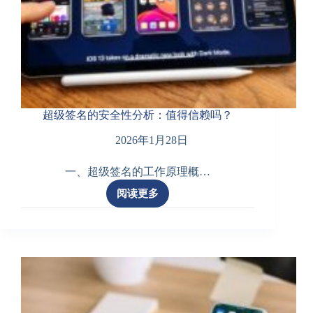
超级签名的安全性分析：值得信赖吗？
2026年1月28日
一、超级签名的工作原理概…
阅读更多
超
级
签
名
的
安
全
性
分