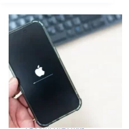
APP
STORE
上
架
后
市
场
营
销
渠
道
选
择
与
制
定
策
略