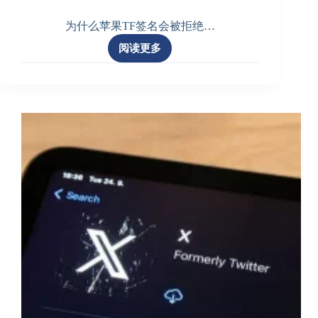
为什么苹果TF签名会被拒绝…
阅读更多
为
什
么
苹
果
TF
签
名
会
被
拒
绝？