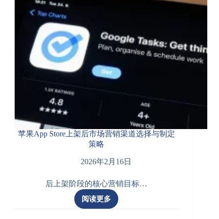
冲
突？
苹果App Store上架后市场营销渠道选择与制定
策略
2026年2月16日
后上架阶段的核心营销目标…
阅读更多
苹
果