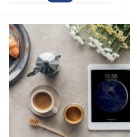
什
么
安
卓
报
毒
在
某
些
广
告
中
更
频
繁？