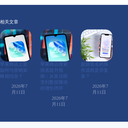
相关文章
苹果商店上架
苹果商店搜索
超级签名的操
如何与营销策
排名提升指
作流程是否复
略相结合？
南：从算法暗
杂？
变到数据驱动
2026年7
2026年7
的增长闭环
月11日
月11日
2026年7
月11日