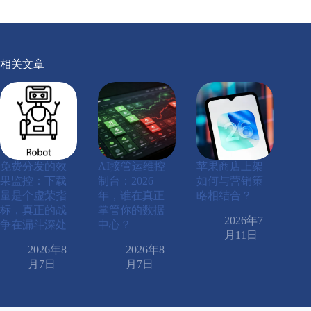
相关文章
免费分发的效
AI接管运维控
苹果商店上架
果监控：下载
制台：2026
如何与营销策
量是个虚荣指
年，谁在真正
略相结合？
标，真正的战
掌管你的数据
2026年7
争在漏斗深处
中心？
月11日
2026年8
2026年8
月7日
月7日