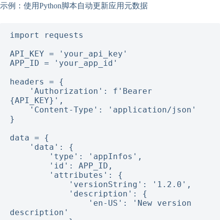
示例：使用Python脚本自动更新应用元数据
import requests

API_KEY = 'your_api_key'

APP_ID = 'your_app_id'

headers = {

    'Authorization': f'Bearer 
{API_KEY}',

    'Content-Type': 'application/json'

}

data = {

    'data': {

        'type': 'appInfos',

        'id': APP_ID,

        'attributes': {

            'versionString': '1.2.0',

            'description': {

                'en-US': 'New version 
description'
