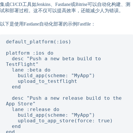
集成CI/CD工具如Jenkins、Fastlane或Bitrise可以自动化构建、测
试和部署过程。这不仅可以提高效率，还能减少人为错误。
以下是使用Fastlane自动化部署的示例Fastfile：
default_platform(:ios)

platform :ios do

  desc "Push a new beta build to 
TestFlight"

  lane :beta do

    build_app(scheme: "MyApp")

    upload_to_testflight

  end

  desc "Push a new release build to the 
App Store"

  lane :release do

    build_app(scheme: "MyApp")

    upload_to_app_store(force: true)

  end

end