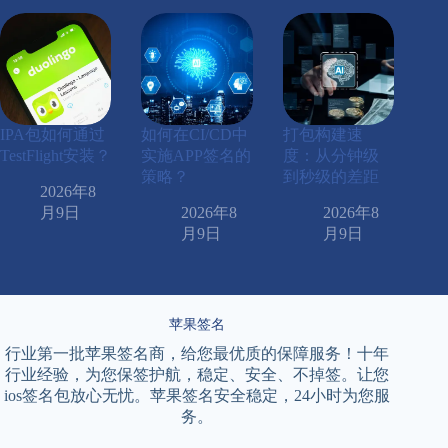
IPA包如何通过
如何在CI/CD中
打包构建速
TestFlight安装？
实施APP签名的
度：从分钟级
策略？
到秒级的差距
2026年8
月9日
2026年8
2026年8
月9日
月9日
苹果签名
行业第一批苹果签名商，给您最优质的保障服务！十年
行业经验，为您保签护航，稳定、安全、不掉签。让您
ios签名包放心无忧。苹果签名安全稳定，24小时为您服
务。